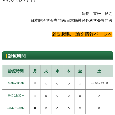
院長 立松 良之
日本眼科学会専門医/日本脳神経外科学会専門医
雑誌掲載・論文情報ページへ
診療時間
診療時間
月
火
水
木
金
土
×
○
○
○
○
9:00～12:00
○9:00～13:00
×
○
○
○
○
×
手術 13:30～
×
○
○
○
○
×
15:30～18:00