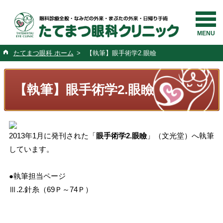
MENU
たてまつ眼科 ホーム
>
【執筆】眼手術学2.眼瞼
【執筆】眼手術学2.眼瞼
2013年1月に発刊された「
眼手術学2.眼瞼
」（文光堂）へ執筆
しています。
●執筆担当ページ
Ⅲ.2.針糸（69Ｐ～74Ｐ）